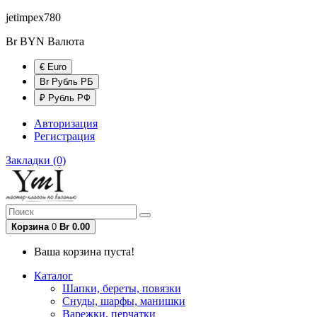
jetimpex780
Br BYN
Валюта
€ Euro
Br Рубль РБ
₽ Рубль РФ
Авторизация
Регистрация
Закладки (0)
Корзина
0
Br 0.00
Ваша корзина пуста!
Каталог
Шапки, береты, повязки
Снуды, шарфы, манишки
Варежки, перчатки