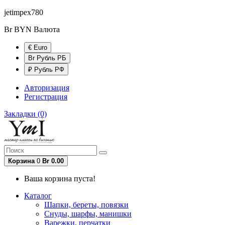
jetimpex780
Br BYN
Валюта
€ Euro
Br Рубль РБ
₽ Рубль РФ
Авторизация
Регистрация
Закладки (0)
Корзина
0
Br 0.00
Ваша корзина пуста!
Каталог
Шапки, береты, повязки
Снуды, шарфы, манишки
Варежки, перчатки